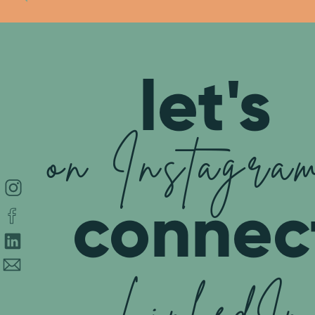
let's
on Instagra
connec
LinkedI